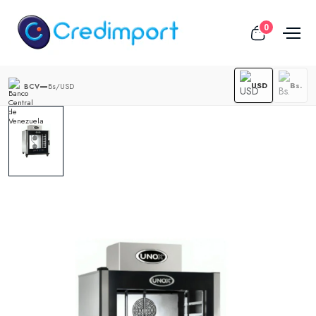
0
—
USD
Bs.
Bs/USD
BCV