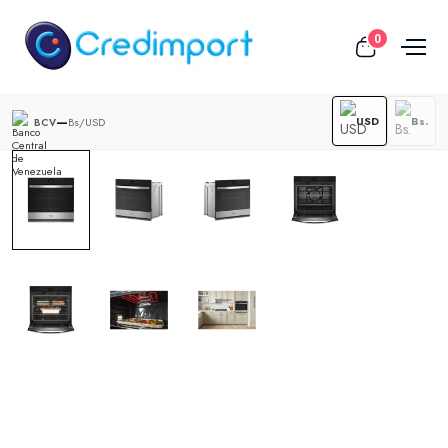
0
—
USD
Bs.
Bs/USD
BCV