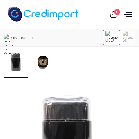
0
—
USD
Bs.
Bs/USD
BCV