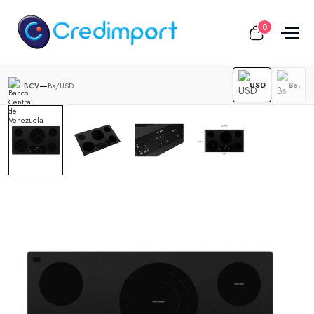
0
—
USD
Bs.
Bs/USD
BCV